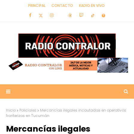
PRINCIPAL
CONTACTO
RADIO EN VIVO
Inicio
Policiales
Mercancías ilegales incautadas en operativos
fronterizos en Tucumán
Mercancías ilegales