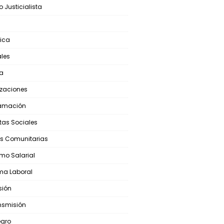
o Justicialista
ica
ales
ca
izaciones
ramación
stas Sociales
s Comunitarias
mo Salarial
ma Laboral
sión
nsmisión
egro