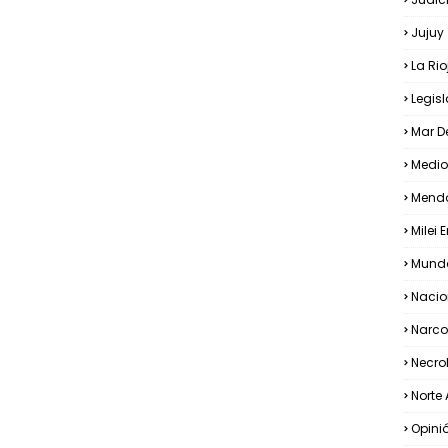
Jujuy
La Rio
Legis
Mar De
Medio
Mend
Milei 
Mundo
Nacio
Narco
Necro
Norte 
Opini