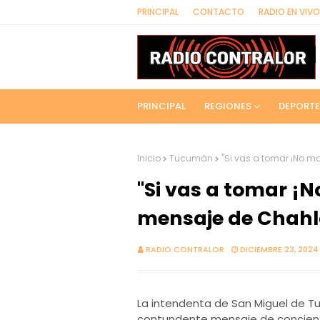
PRINCIPAL
CONTACTO
RADIO EN VIVO
PRINCIPAL
REGIONES
DEPORTE
Inicio
Tucumán
"Si vas a tomar ¡No m
"Si vas a tomar ¡N
mensaje de Chah
RADIO CONTRALOR
DICIEMBRE 23, 2024
La intendenta de San Miguel de T
contundente mensaje de concienti