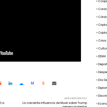
Coope
Cord
Córd
Cript
Cript
Crisi
Cultu
DDHH
Depor
Desp
Día D
☁
M
S
Diplo
Discr
MÁS RECIENTE
ó a
La creciente influencia de Musk sobre Trump
Econ
genera malestar