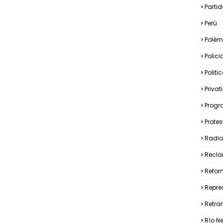
Partid
Perú
Polém
Polici
Politi
Privat
Prog
Prote
Radio
Recla
Refor
Repre
Retra
Río N