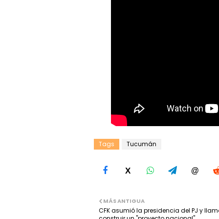
Tags
Tucumán
X
@
MÁS ANTIGUA
CFK asumió la presidencia del PJ y llam
construir un "proyecto nacional"