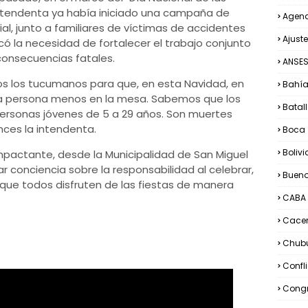
a intendenta ya había iniciado una campaña de
Agend
al, junto a familiares de víctimas de accidentes
Ajuste
có la necesidad de fortalecer el trabajo conjunto
 consecuencias fatales.
ANSE
os los tucumanos para que, en esta Navidad, en
Bahía
a persona menos en la mesa. Sabemos que los
Batall
ersonas jóvenes de 5 a 29 años. Son muertes
nces la intendenta.
Boca
Bolivi
pactante, desde la Municipalidad de San Miguel
conciencia sobre la responsabilidad al celebrar,
Bueno
que todos disfruten de las fiestas de manera
CABA
Cacer
Chub
Confl
Congr