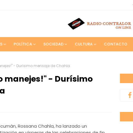
S
POLÍTICA
SOCIEDAD
CULTURA
CONTACTO
anejes!" - Durísimo mensaje de Chahla
o manejes!" - Durísimo
la
ucumán, Rossana Chahla, ha lanzado un
zación en vísperas de las celebraciones de fin