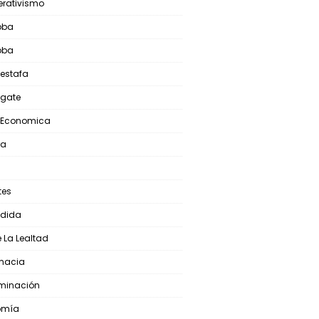
rativismo
oba
oba
oestafa
ogate
s Economica
ra
tes
edida
e La Lealtad
macia
iminación
omía