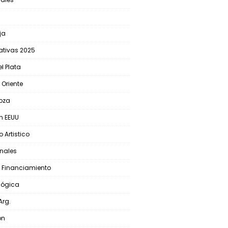
ja
lativas 2025
l Plata
 Oriente
oza
En EEUU
 Artistico
nales
 Financiamiento
lógica
Arg.
ón