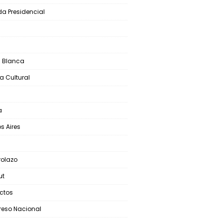
a Presidencial
S
 Blanca
a Cultural
a
s Aires
olazo
ut
ictos
eso Nacional