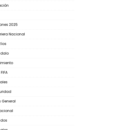
ación
iones 2025
riera Nacional
Ríos
ndalo
cimiento
 FIFA
ales
uridad
s General
nacional
ados
iales