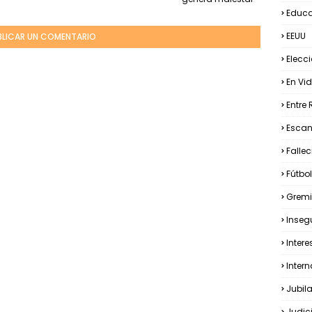
Educ
EEUU
BLICAR UN COMENTARIO
Elecc
En Vid
Entre 
Esca
Falle
Fútbol
Gremi
Inseg
Intere
Inter
Jubil
Judic