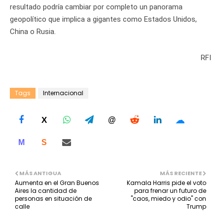
resultado podría cambiar por completo un panorama
geopolítico que implica a gigantes como Estados Unidos,
China o Rusia.
RFI
Tags
Internacional
☁
X
@
M
S
MÁS ANTIGUA
MÁS RECIENTE
Aumenta en el Gran Buenos
Kamala Harris pide el voto
Aires la cantidad de
para frenar un futuro de
personas en situación de
"caos, miedo y odio" con
calle
Trump