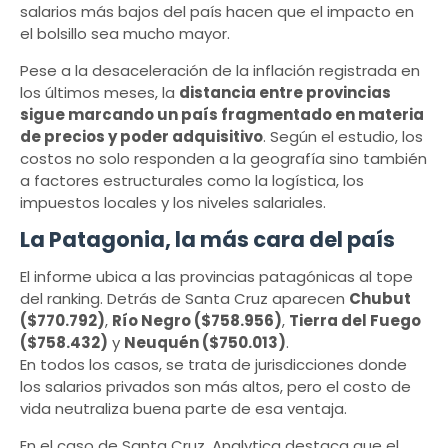
salarios más bajos del país hacen que el impacto en
el bolsillo sea mucho mayor.
Pese a la desaceleración de la inflación registrada en
los últimos meses, la
distancia entre provincias
sigue marcando un país fragmentado en materia
de precios y poder adquisitivo
. Según el estudio, los
costos no solo responden a la geografía sino también
a factores estructurales como la logística, los
impuestos locales y los niveles salariales.
La Patagonia, la más cara del país
El informe ubica a las provincias patagónicas al tope
del ranking. Detrás de Santa Cruz aparecen
Chubut
($770.792)
,
Río Negro ($758.956)
,
Tierra del Fuego
($758.432)
y
Neuquén ($750.013)
.
En todos los casos, se trata de jurisdicciones donde
los salarios privados son más altos, pero el costo de
vida neutraliza buena parte de esa ventaja.
En el caso de Santa Cruz, Analytica destaca que el