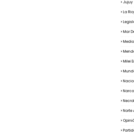
Jujuy
La Rio
Legis
Mar De
Medio
Mend
Milei 
Mundo
Nacio
Narco
Necro
Norte 
Opini
Partid