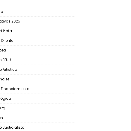
ja
lativas 2025
l Plata
 Oriente
oza
En EEUU
 Artistico
nales
 Financiamiento
lógica
Arg.
ón
o Justicialista