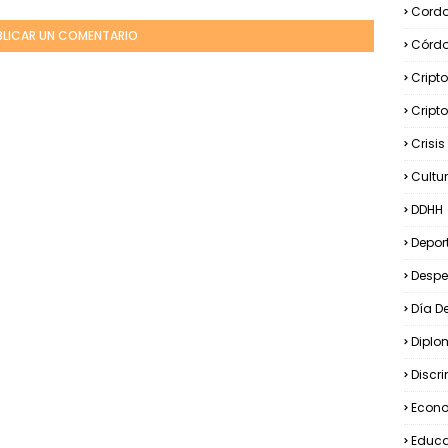
Cord
BLICAR UN COMENTARIO
Córd
Cript
Cript
Crisi
Cultu
DDHH
Depor
Desp
Día D
Diplo
Discr
Econ
Educ