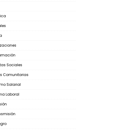
ica
ales
ca
izaciones
ramación
stas Sociales
s Comunitarias
mo Salarial
ma Laboral
sión
nsmisión
egro