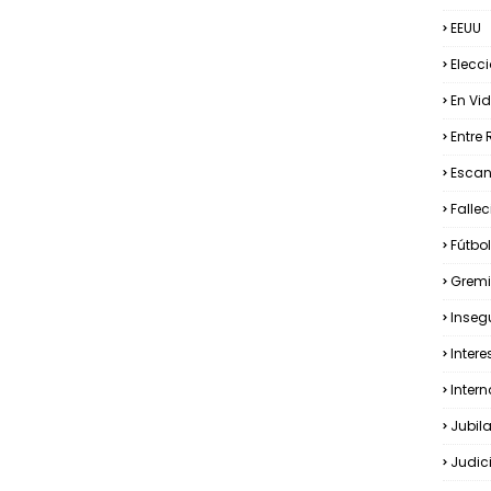
EEUU
Elecc
En Vid
Entre 
Esca
Falle
Fútbol
Gremi
Inseg
Intere
Inter
Jubil
Judic