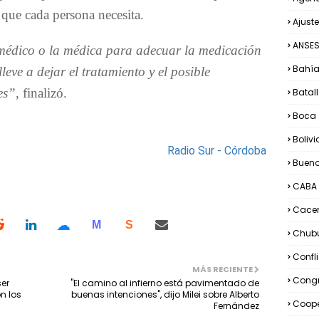
 que cada persona necesita.
Ajuste
ANSE
médico o la médica para adecuar la medicación
Bahía
leve a dejar el tratamiento y el posible
es”
, finalizó.
Batall
Boca
Bolivi
Radio Sur - Córdoba
Bueno
CABA
Cacer
☁
M
S
Chub
Confl
MÁS RECIENTE
Congr
er
"El camino al infierno está pavimentado de
n los
buenas intenciones", dijo Milei sobre Alberto
Coope
Fernández