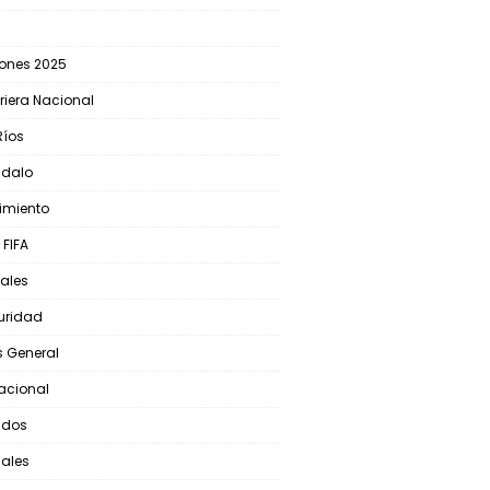
iones 2025
riera Nacional
Ríos
ndalo
cimiento
 FIFA
ales
uridad
s General
nacional
ados
iales