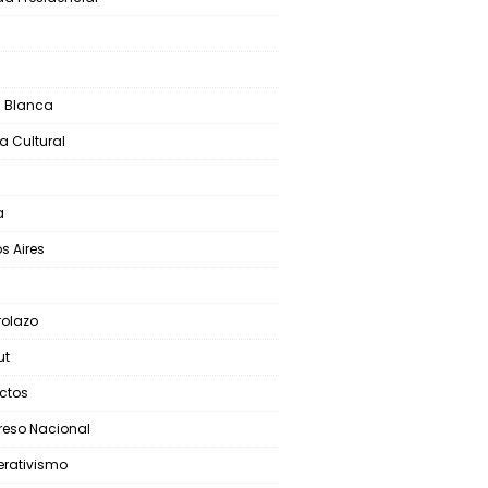
S
 Blanca
a Cultural
a
s Aires
olazo
ut
ictos
eso Nacional
rativismo