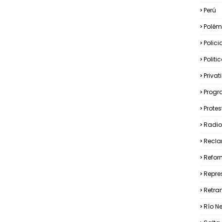
Perú
Polém
Polici
Politi
Privat
Prog
Prote
Radio
Recla
Refor
Repre
Retra
Río N