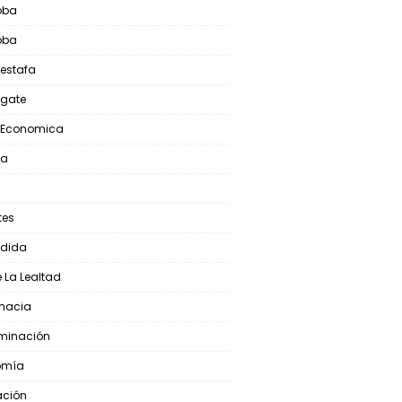
oba
oba
oestafa
ogate
s Economica
ra
tes
edida
e La Lealtad
macia
iminación
omía
ación