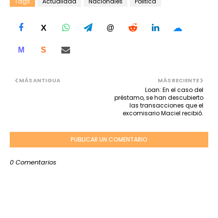
Tags
Actualidad
Nacionales
Politica
☁
X
@
M
S
MÁS ANTIGUA
MÁS RECIENTE
Loan: En el caso del
préstamo, se han descubierto
las transacciones que el
excomisario Maciel recibió.
PUBLICAR UN COMENTARIO
0 Comentarios