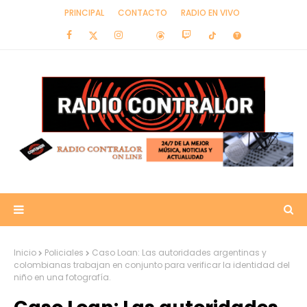
PRINCIPAL
CONTACTO
RADIO EN VIVO
Inicio
Policiales
Caso Loan: Las autoridades argentinas y
colombianas trabajan en conjunto para verificar la identidad del
niño en una fotografía.