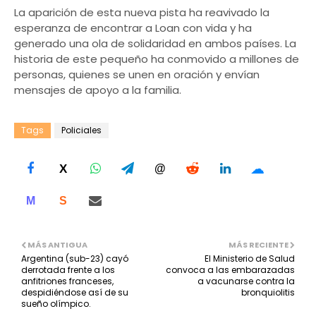
La aparición de esta nueva pista ha reavivado la
esperanza de encontrar a Loan con vida y ha
generado una ola de solidaridad en ambos países. La
historia de este pequeño ha conmovido a millones de
personas, quienes se unen en oración y envían
mensajes de apoyo a la familia.
Tags
Policiales
☁
X
@
M
S
MÁS ANTIGUA
MÁS RECIENTE
Argentina (sub-23) cayó
El Ministerio de Salud
derrotada frente a los
convoca a las embarazadas
anfitriones franceses,
a vacunarse contra la
despidiéndose así de su
bronquiolitis
sueño olímpico.