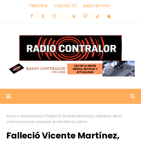
PRINCIPAL
CONTACTO
RADIO EN VIVO
Inicio
Actualidad
Falleció Vicente Martínez, referente de la
comunicación popular en América Latina
Falleció Vicente Martínez,