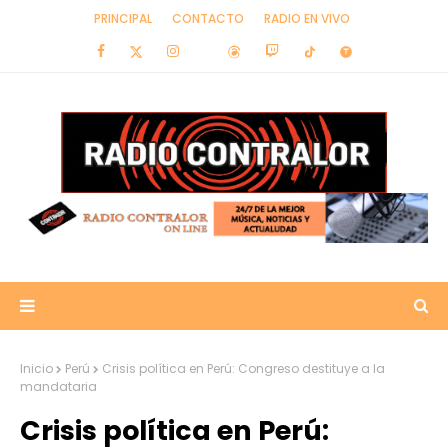
PRINCIPAL
CONTACTO
RADIO EN VIVO
Inicio
Perú
Crisis política en Perú: Congreso destituye a la
mandataria
Crisis política en Perú: