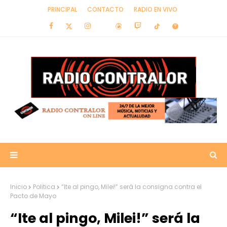
PRINCIPAL
CONTACTO
RADIO EN VIVO
Inicio
Politica
“Ite al pingo, Milei!” será la consigna contra el
Pacto de Mayo
“Ite al pingo, Milei!” será la