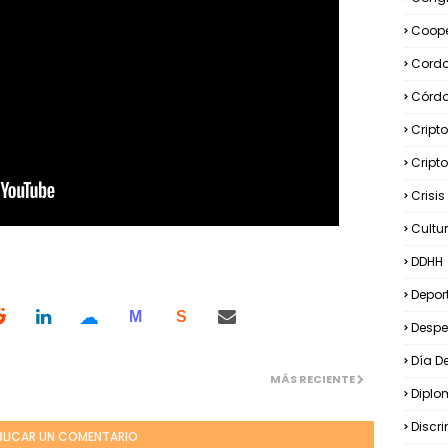
Coope
Cord
Córd
Cript
Cript
Crisi
Cultu
DDHH
Depor
☁
M
S
Desp
Día D
MÁS RECIENTE
Diplo
Discr
BLICAR UN COMENTARIO