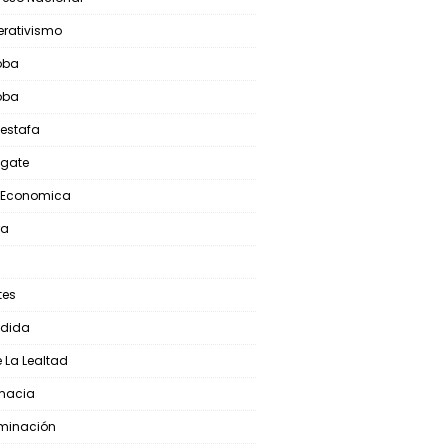
rativismo
oba
oba
oestafa
ogate
s Economica
ra
tes
edida
e La Lealtad
macia
iminación