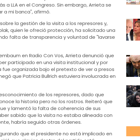
 más a LLA en el Congreso. Sin embargo, Arrieta se
r a mi banca", afirmó.
obre la gestión de la visita a los represores y,
plak, quien le ofreció protección, ha solicitado una
ndo falta de transparencia y voluntad de "lavarse
nembaum en Radio Con Vos, Arrieta denunció que
er participado en una visita institucional y por
ita fue organizada bajo el pretexto de ver a presos
negó que Patricia Bullrich estuviera involucrada en
desconocimiento de los represores, dado que
onoce la historia pero no los rostros. Reiteró que
oque y lamentó la falta de coherencia de sus
ber sabido que la visita no estaba alineada con
ente, habría seguido otras órdenes.
segurando que el presidente no está implicado en