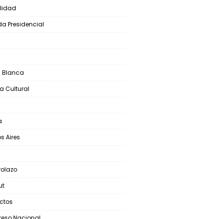
lidad
a Presidencial
S
 Blanca
a Cultural
a
s Aires
olazo
ut
ictos
eso Nacional