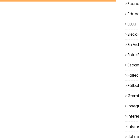
Econ
Educ
EEUU
Elecc
En Vid
Entre 
Esca
Falle
Fútbol
Gremi
Inseg
Intere
Inter
Jubil