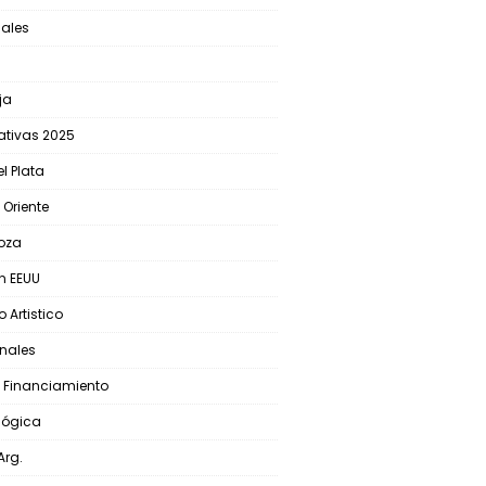
iales
ja
lativas 2025
l Plata
 Oriente
oza
En EEUU
 Artistico
nales
 Financiamiento
lógica
Arg.