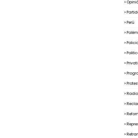
Opini
Partid
Perú
Polém
Polici
Politi
Privat
Prog
Prote
Radio
Recla
Refor
Repre
Retra