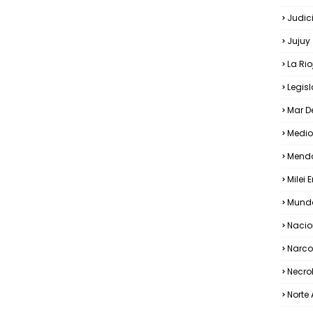
Judic
Jujuy
La Rio
Legis
Mar De
Medio
Mend
Milei 
Mundo
Nacio
Narco
Necro
Norte 