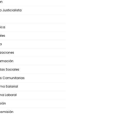
ón
o Justicialista
ica
ales
ca
izaciones
ramación
stas Sociales
s Comunitarias
mo Salarial
ma Laboral
sión
nsmisión