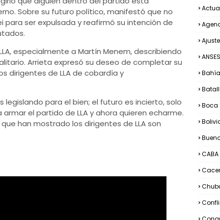
ugirió que alguien dentro del partido está
Actua
rno. Sobre su futuro político, manifestó que no
i para ser expulsada y reafirmó su intención de
Agend
utados.
Ajuste
de LLA, especialmente a Martín Menem, describiendo
ANSE
alitario. Arrieta expresó su deseo de completar su
os dirigentes de LLA de cobardía y
Bahía
Batall
legislando para el bien; el futuro es incierto, solo
Boca
a armar el partido de LLA y ahora quieren echarme.
Bolivi
 que han mostrado los dirigentes de LLA son
Bueno
CABA
Cacer
Chub
Confl
Congr