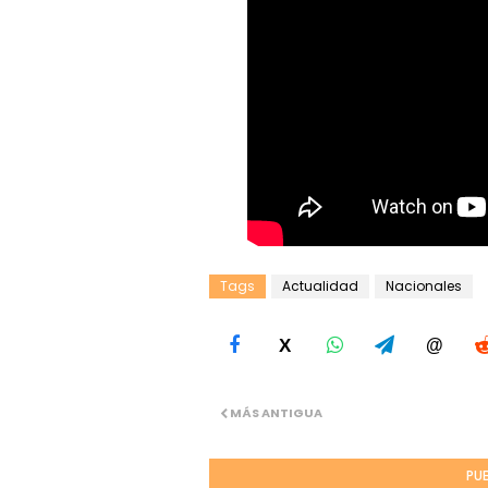
Tags
Actualidad
Nacionales
X
@
MÁS ANTIGUA
PU