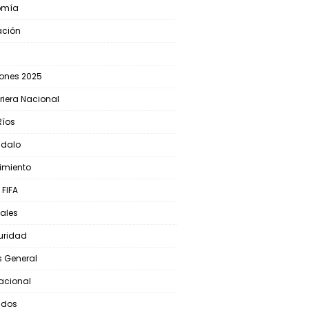
omía
ación
iones 2025
riera Nacional
Ríos
ndalo
cimiento
 FIFA
ales
uridad
s General
nacional
ados